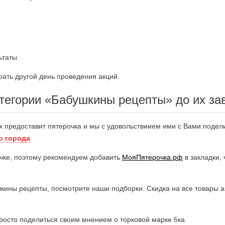
ьтаты
ать другой день проведения акций.
тегории «Бабушкины рецепты» до их з
х предоставит пятерочка и мы с удовольствиием ими с Вами подел
о города
чке, поэтому рекомендуем добавить
МояПятерочка.рф
в закладки,
шкины рецепты, посмотрите наши подборки. Скидка на все товары а
росто поделиться своим мнением о торковой марке 5ка