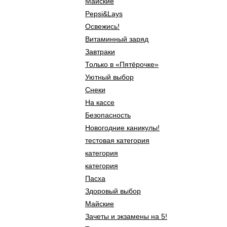
Майские
Pepsi&Lays
Освежись!
Витаминный заряд
Завтраки
Только в «Пятёрочке»
Уютный выбор
Снеки
На кассе
Безопасность
Новогодние каникулы!
тестовая категория
категория
категория
Пасха
Здоровый выбор
Майские
Зачеты и экзамены на 5!