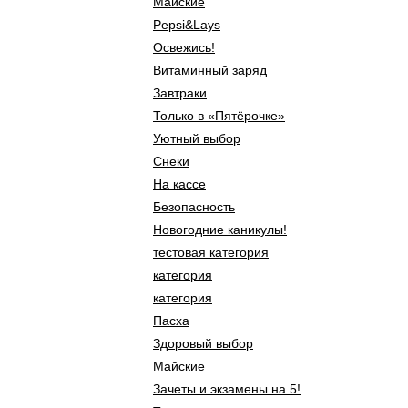
Майские
Pepsi&Lays
Освежись!
Витаминный заряд
Завтраки
Только в «Пятёрочке»
Уютный выбор
Снеки
На кассе
Безопасность
Новогодние каникулы!
тестовая категория
категория
категория
Пасха
Здоровый выбор
Майские
Зачеты и экзамены на 5!