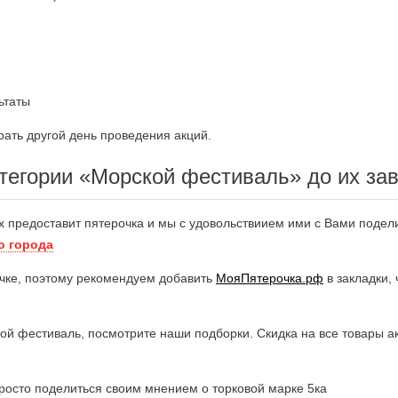
ьтаты
ать другой день проведения акций.
тегории «Морской фестиваль» до их за
х предоставит пятерочка и мы с удовольствиием ими с Вами подел
о города
чке, поэтому рекомендуем добавить
МояПятерочка.рф
в закладки,
кой фестиваль, посмотрите наши подборки. Скидка на все товары а
росто поделиться своим мнением о торковой марке 5ка