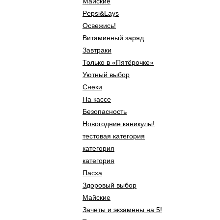
Майские
Pepsi&Lays
Освежись!
Витаминный заряд
Завтраки
Только в «Пятёрочке»
Уютный выбор
Снеки
На кассе
Безопасность
Новогодние каникулы!
тестовая категория
категория
категория
Пасха
Здоровый выбор
Майские
Зачеты и экзамены на 5!