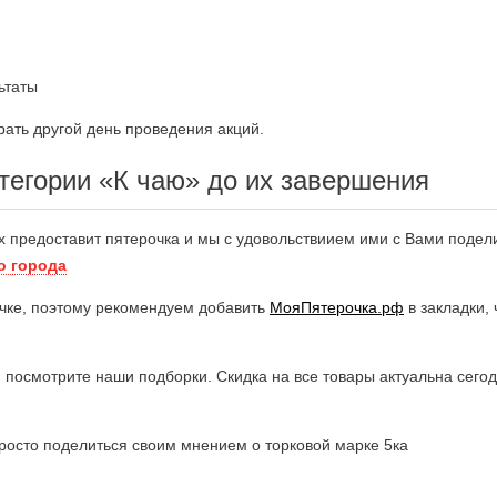
ьтаты
ать другой день проведения акций.
тегории «К чаю» до их завершения
х предоставит пятерочка и мы с удовольствиием ими с Вами подел
о города
чке, поэтому рекомендуем добавить
МояПятерочка.рф
в закладки,
, посмотрите наши подборки. Скидка на все товары актуальна сего
росто поделиться своим мнением о торковой марке 5ка