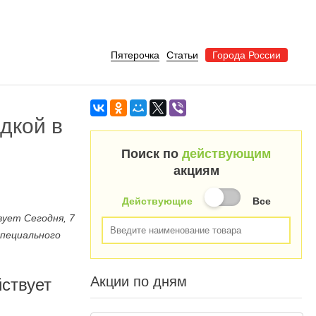
Пятерочка
Статьи
Города России
дкой в
Поиск по
действующим
акциям
Действующие
Все
ует Сегодня, 7
специального
Акции по дням
йствует