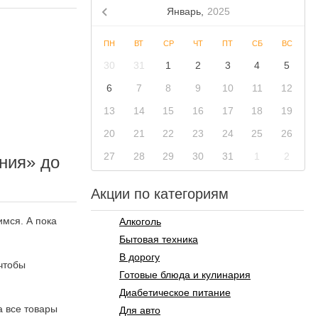
Январь,
2025
ПН
ВТ
СР
ЧТ
ПТ
СБ
ВС
30
31
1
2
3
4
5
6
7
8
9
10
11
12
13
14
15
16
17
18
19
20
21
22
23
24
25
26
27
28
29
30
31
1
2
ния» до
Акции по категориям
имся. А пока
Алкоголь
Бытовая техника
В дорогу
 чтобы
Готовые блюда и кулинария
Диабетическое питание
а все товары
Для авто