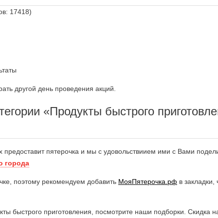
ов: 17418)
ьтаты
ать другой день проведения акций.
тегории «Продукты быстрого приготовле
х предоставит пятерочка и мы с удовольствиием ими с Вами подел
о города
чке, поэтому рекомендуем добавить
МояПятерочка.рф
в закладки,
укты быстрого приготовления, посмотрите наши подборки. Скидка н