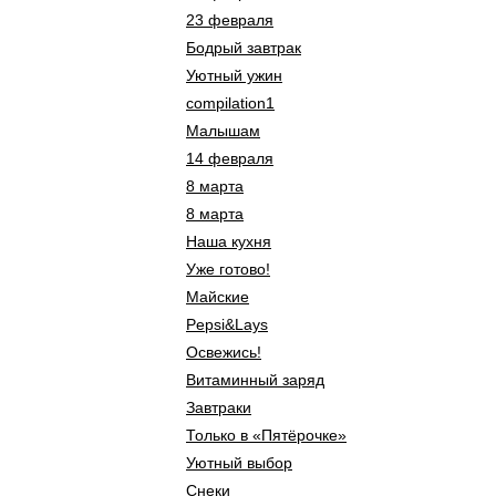
23 февраля
Бодрый завтрак
Уютный ужин
compilation1
Малышам
14 февраля
8 марта
8 марта
Наша кухня
Уже готово!
Майские
Pepsi&Lays
Освежись!
Витаминный заряд
Завтраки
Только в «Пятёрочке»
Уютный выбор
Снеки