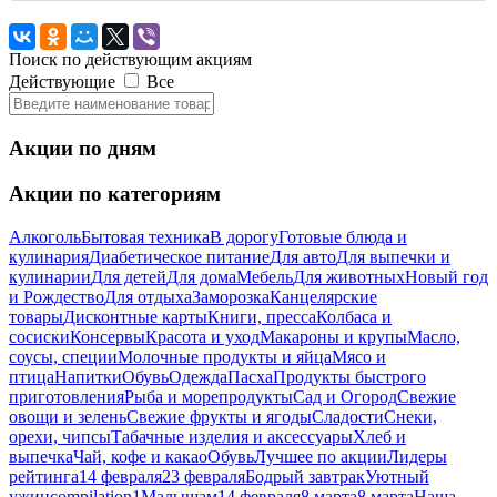
Поиск по
действующим
акциям
Действующие
Все
Акции по дням
Акции по категориям
Алкоголь
Бытовая техника
В дорогу
Готовые блюда и
кулинария
Диабетическое питание
Для авто
Для выпечки и
кулинарии
Для детей
Для дома
Мебель
Для животных
Новый год
и Рождество
Для отдыха
Заморозка
Канцелярские
товары
Дисконтные карты
Книги, пресса
Колбаса и
сосиски
Консервы
Красота и уход
Макароны и крупы
Масло,
соусы, специи
Молочные продукты и яйца
Мясо и
птица
Напитки
Обувь
Одежда
Пасха
Продукты быстрого
приготовления
Рыба и морепродукты
Сад и Огород
Свежие
овощи и зелень
Свежие фрукты и ягоды
Сладости
Снеки,
орехи, чипсы
Табачные изделия и аксессуары
Хлеб и
выпечка
Чай, кофе и какао
Обувь
Лучшее по акции
Лидеры
рейтинга
14 февраля
23 февраля
Бодрый завтрак
Уютный
ужин
compilation1
Малышам
14 февраля
8 марта
8 марта
Наша