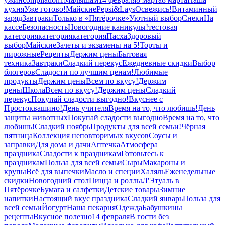
кухня
Уже готово!
Майские
Pepsi&Lays
Освежись!
Витаминный
заряд
Завтраки
Только в «Пятёрочке»
Уютный выбор
Снеки
На
кассе
Безопасность
Новогодние каникулы!
тестовая
категория
категория
категория
Пасха
Здоровый
выбор
Майские
Зачеты и экзамены на 5!
Торты и
пирожные
Рецепты
Держим цены
Бытовая
техника
Завтраки
Сладкий перекус
Ежедневные скидки
Выбор
блогеров
Сладости по лучшим ценам!
Любимые
продукты
Держим цены
Всем по вкусу!
Держим
цены
Школа
Всем по вкусу!
Держим цены
Сладкий
перекус
Покупай сладости выгодно!
Вкуснее с
Простоквашино!
День учителя
Время на то, что любишь!
День
защиты животных
Покупай сладости выгодно
Время на то, что
любишь!
Сладкий ноябрь
Продукты для всей семьи!
Чёрная
пятница
Коллекция неповторимых вкусов
Соусы и
заправки
Для дома и дачи
Аптечка
Атмосфера
праздника
Сладости к праздникам
Готовьтесь к
праздникам
Польза для всей семьи
Сыры
Макароны и
крупы
Всё для выпечки
Масло и специи
Халяль
Еженедельные
скидки
Новогодний стол
Пицца и роллы
Л'Этуаль в
Пятёрочке
Бумага и салфетки
Детские товары
Зимние
напитки
Настоящий вкус праздника
Сладкий январь
Польза для
всей семьи
Йогурт
Наша пекарня
Одежда
Бабушкины
рецепты
Вкусное полезно
14 февраля
В гости без