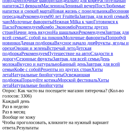
повода
Молочные фавориты
Идеально для кофе
Растительный
напиток
23 февраля
Масленица
Ленивый вечер
Пост
Любимые
напитки и снеки
8 марта
Новая жизнь с понедельника
Весенняя
пересадка
Рекомендуем
90 лет Fruittella
Завтрак для всей семьи
К
чаю
Молочные фавориты
Нежная Milka к чаю
Готовимся к
Пасхе
Рекомендуем
Комбо Экономбо
Рецепты других
стран
Начни день вкусно
На шашлыки
Рекомендуем
Завтрак для
всей семьи
С собой на пикник
Молочные фавориты
Попробуй
новинки
Дачная подборка
Вкусное начало дня
Фрукты, ягоды и
орехи
Овощи и зелень
Встречай лето
Детская
подборка
Рекомендуем
Путешествие на авто
Сладости в
дорогу
Сезонные фрукты
Завтрак для всей семьи
День
молока
Вкусно и натурально
Банный день
Завтрак для всей
семьи
Кофе с собой
Рецепты из других стран
Хиты
лета
Натуральные биойогурты
Освежающая
подборка
Порадуйте котика
Морской фестиваль
Хиты
лета
Натуральные биойогурты
Опрос: Как часто вы посещаете магазин пятерочка?
(Кол-во
голосов: 3306)
Каждый день
Раз в неделю
Раз в месяц
Вообще не хожу
Чтобы проголосовать, кликните на нужный вариант
ответа.
Результаты